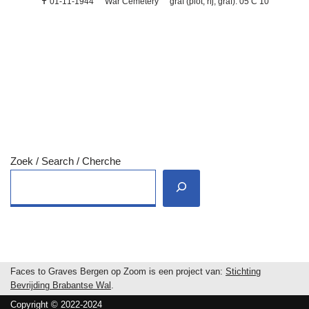
✝ 01-11-1944
War Cemetery
graf (plot, rij, graf): 05 C 10
Zoek / Search / Cherche
Faces to Graves Bergen op Zoom is een project van:
Stichting
Bevrijding Brabantse Wal
.
Copyright © 2022-2024