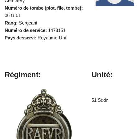
Cemetery
Numéro de tombe (plot, file, tombe):
06 G 01
Rang:
Sergeant
Numéro de service:
1473151
Pays desservi:
Royaume-Uni
Régiment:
Unité:
51 Sqdn