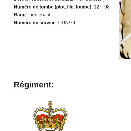
Numéro de tombe (plot, file, tombe):
12 F 08
Rang:
Lieutenant
Numéro de service:
CDN/79
Régiment: