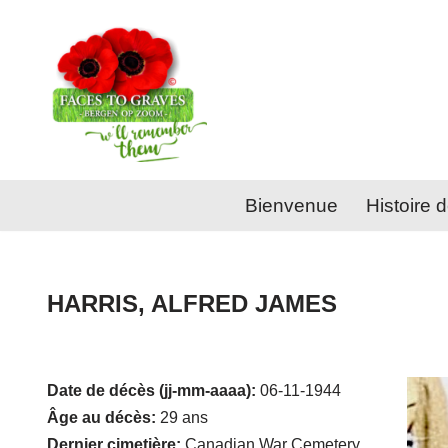
Aller
au
contenu
Bienvenue
Histoire d
HARRIS, ALFRED JAMES
Date de décès (jj-mm-aaaa):
06-11-1944
Âge au décès:
29 ans
Dernier cimetière:
Canadian War Cemetery