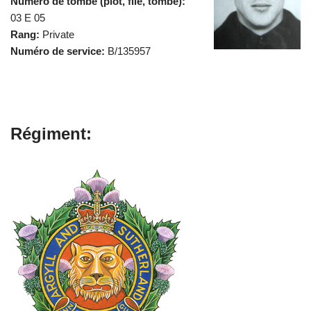
Numéro de tombe (plot, file, tombe):
03 E 05
Rang:
Private
Numéro de service:
B/135957
Régiment: