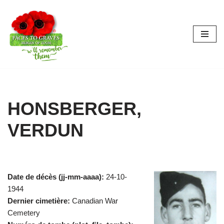
Aller
au
contenu
HONSBERGER,
VERDUN
Date de décès (jj-mm-aaaa):
24-10-
1944
Dernier cimetière:
Canadian War
Cemetery