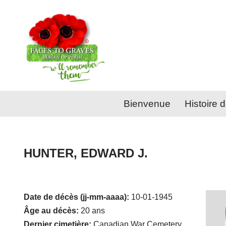
Aller
au
contenu
Bienvenue
Histoire d
HUNTER, EDWARD J.
Date de décès (jj-mm-aaaa):
10-01-1945
Âge au décès:
20 ans
Dernier cimetière:
Canadian War Cemetery