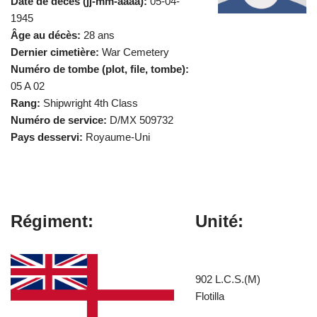
Date de décès (jj-mm-aaaa):
05-04-
1945
Âge au décès:
28 ans
Dernier cimetière:
War Cemetery
Numéro de tombe (plot, file, tombe):
05 A 02
Rang:
Shipwright 4th Class
Numéro de service:
D/MX 509732
Pays desservi:
Royaume-Uni
Régiment:
Unité:
902 L.C.S.(M)
Flotilla