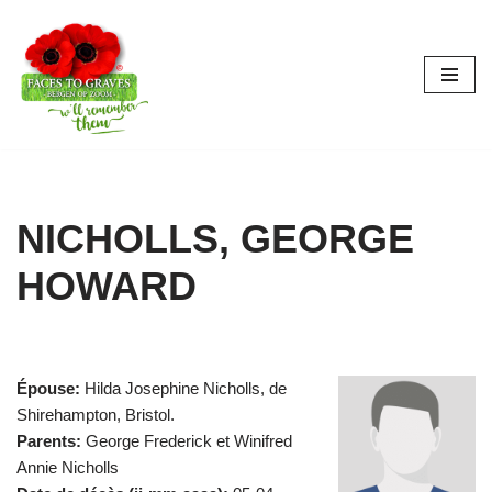
Aller
au
contenu
NICHOLLS, GEORGE
HOWARD
Épouse:
Hilda Josephine Nicholls, de
Shirehampton, Bristol.
Parents:
George Frederick et Winifred
Annie Nicholls