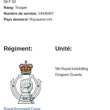
08 F 03
Rang:
Trooper
Numéro de service:
14436407
Pays desservi:
Royaume-Uni
Régiment:
Unité:
5th Royal Inniskilling
Dragoon Guards
Royal Armoured Corps