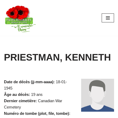
Aller
au
contenu
PRIESTMAN, KENNETH
Date de décès (jj-mm-aaaa):
18-01-
1945
Âge au décès:
19 ans
Dernier cimetière:
Canadian War
Cemetery
Numéro de tombe (plot, file, tombe):