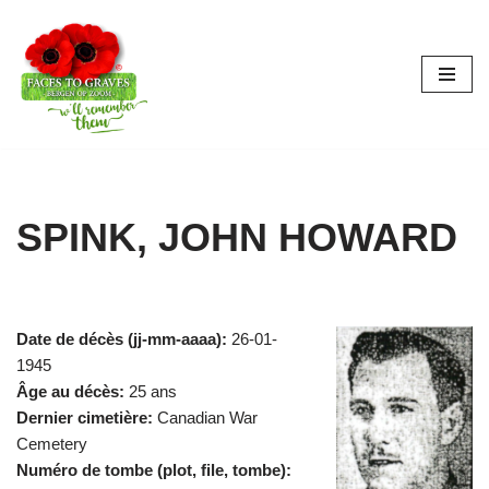
Aller
au
contenu
SPINK, JOHN HOWARD
Date de décès (jj-mm-aaaa):
26-01-
1945
Âge au décès:
25 ans
Dernier cimetière:
Canadian War
Cemetery
Numéro de tombe (plot, file, tombe):