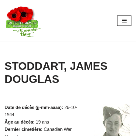
Aller
au
contenu
STODDART, JAMES
DOUGLAS
Date de décès (jj-mm-aaaa):
26-10-
1944
Âge au décès:
19 ans
Dernier cimetière:
Canadian War