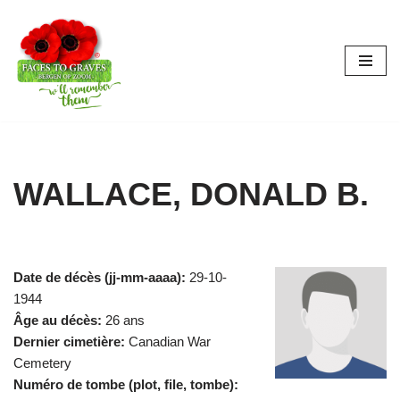
Aller
au
contenu
WALLACE, DONALD B.
Date de décès (jj-mm-aaaa):
29-10-
1944
Âge au décès:
26 ans
Dernier cimetière:
Canadian War
Cemetery
Numéro de tombe (plot, file, tombe):