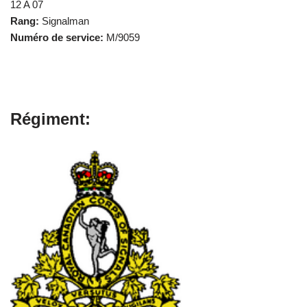
12 A 07
Rang:
Signalman
Numéro de service:
M/9059
Régiment: