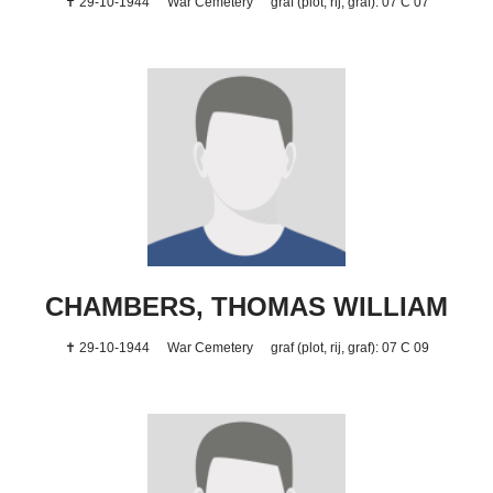
✝ 29-10-1944
War Cemetery
graf (plot, rij, graf): 07 C 07
CHAMBERS, THOMAS WILLIAM
✝ 29-10-1944
War Cemetery
graf (plot, rij, graf): 07 C 09