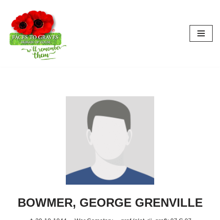
Ga
naar
de
inhoud
BOWMER, GEORGE GRENVILLE