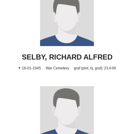
SELBY, RICHARD ALFRED
✝ 18-01-1945
War Cemetery
graf (plot, rij, graf): 23 A 06