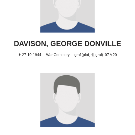
DAVISON, GEORGE DONVILLE
✝ 27-10-1944
War Cemetery
graf (plot, rij, graf): 07 A 20