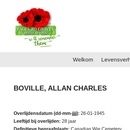
Ga
naar
de
inhoud
Welkom
Levensver
BOVILLE, ALLAN CHARLES
Overlijdensdatum (dd-mm-jjjj):
26-01-1945
Leeftijd bij overlijden:
28 jaar
Definitieve begraafplaats:
Canadian War Cemetery