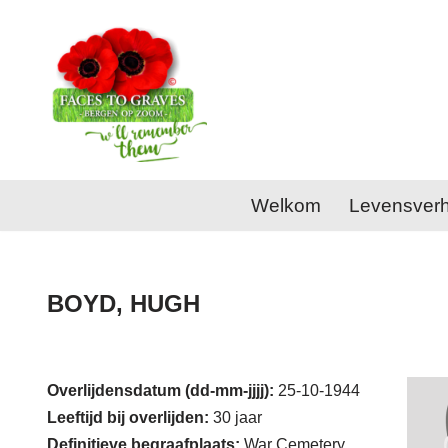
Ga
naar
de
inhoud
Welkom
Levensver
BOYD, HUGH
Overlijdensdatum (dd-mm-jjjj):
25-10-1944
Leeftijd bij overlijden:
30 jaar
Definitieve begraafplaats:
War Cemetery