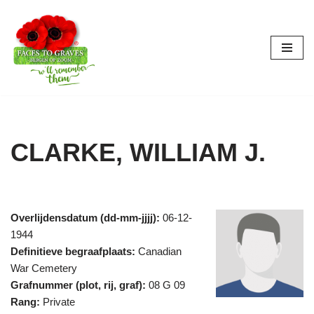
Ga
naar
de
inhoud
CLARKE, WILLIAM J.
Overlijdensdatum (dd-mm-jjjj):
06-12-
1944
Definitieve begraafplaats:
Canadian
War Cemetery
Grafnummer (plot, rij, graf):
08 G 09
Rang:
Private