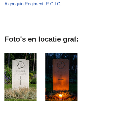
Algonquin Regiment, R.C.I.C.
Foto's en locatie graf: