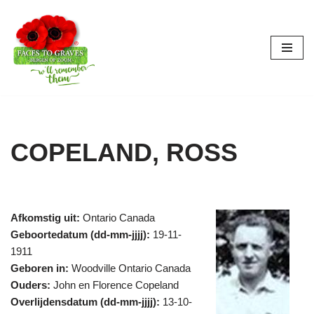
Ga
naar
de
inhoud
COPELAND, ROSS
Afkomstig uit:
Ontario Canada
Geboortedatum (dd-mm-jjjj):
19-11-
1911
Geboren in:
Woodville Ontario Canada
Ouders:
John en Florence Copeland
Overlijdensdatum (dd-mm-jjjj):
13-10-