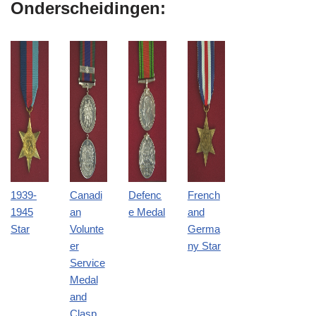
Onderscheidingen:
1939-
Canadi
Defenc
French
1945
an
e Medal
and
Star
Volunte
Germa
er
ny Star
Service
Medal
and
Clasp