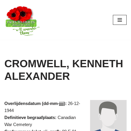
Ga
naar
de
inhoud
CROMWELL, KENNETH
ALEXANDER
Overlijdensdatum (dd-mm-jjjj):
26-12-
1944
Definitieve begraafplaats:
Canadian
War Cemetery