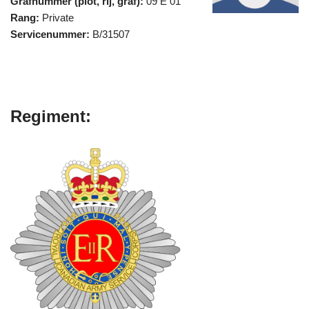
Grafnummer (plot, rij, graf):
09 E 01
Rang:
Private
Servicenummer:
B/31507
Regiment: