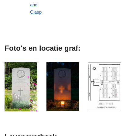
and
Clasp
Foto's en locatie graf: