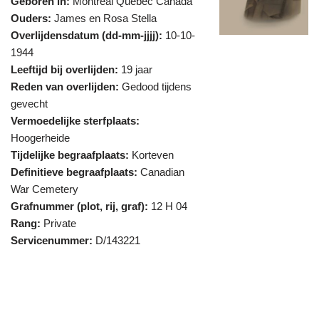
Geboren in:
Montréal Quebec Canada
Ouders:
James en Rosa Stella
Overlijdensdatum (dd-mm-jjjj):
10-10-
1944
Leeftijd bij overlijden:
19 jaar
Reden van overlijden:
Gedood tijdens
gevecht
Vermoedelijke sterfplaats:
Hoogerheide
Tijdelijke begraafplaats:
Korteven
Definitieve begraafplaats:
Canadian
War Cemetery
Grafnummer (plot, rij, graf):
12 H 04
Rang:
Private
Servicenummer:
D/143221