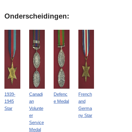
Onderscheidingen:
1939-
Canadi
Defenc
French
1945
an
e Medal
and
Star
Volunte
Germa
er
ny Star
Service
Medal