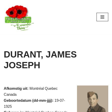
Ga
naar
de
inhoud
DURANT, JAMES
JOSEPH
Afkomstig uit:
Montréal Quebec
Canada
Geboortedatum (dd-mm-jjjj):
19-07-
1925