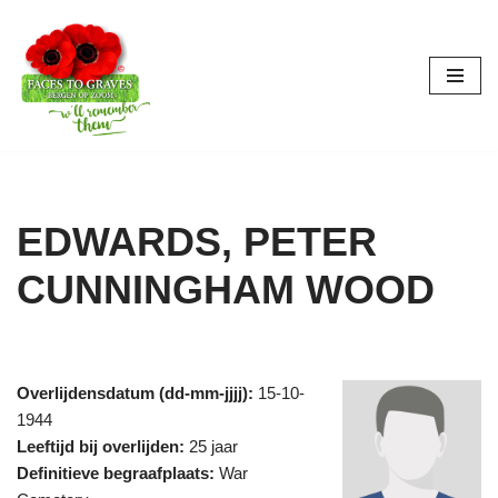
Ga
naar
de
inhoud
EDWARDS, PETER
CUNNINGHAM WOOD
Overlijdensdatum (dd-mm-jjjj):
15-10-
1944
Leeftijd bij overlijden:
25 jaar
Definitieve begraafplaats:
War