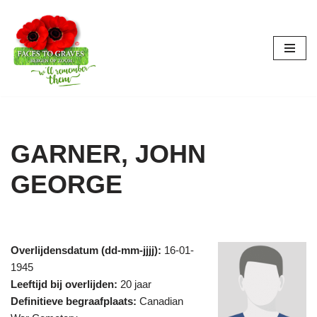
Ga
naar
de
inhoud
GARNER, JOHN
GEORGE
Overlijdensdatum (dd-mm-jjjj):
16-01-
1945
Leeftijd bij overlijden:
20 jaar
Definitieve begraafplaats:
Canadian