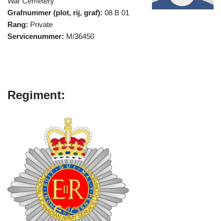
War Cemetery
Grafnummer (plot, rij, graf):
08 B 01
Rang:
Private
Servicenummer:
M/36450
Regiment: