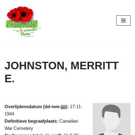
Ga
naar
de
inhoud
JOHNSTON, MERRITT
E.
Overlijdensdatum (dd-mm-jjjj):
17-11-
1944
Definitieve begraafplaats:
Canadian
War Cemetery