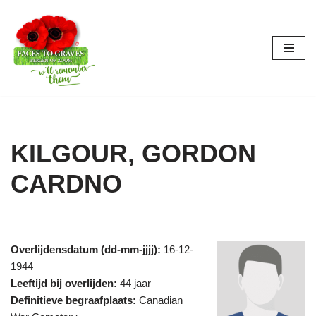
Ga
naar
de
inhoud
KILGOUR, GORDON
CARDNO
Overlijdensdatum (dd-mm-jjjj):
16-12-
1944
Leeftijd bij overlijden:
44 jaar
Definitieve begraafplaats:
Canadian