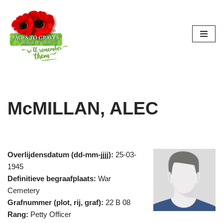
Ga
naar
de
inhoud
McMILLAN, ALEC
Overlijdensdatum (dd-mm-jjjj):
25-03-
1945
Definitieve begraafplaats:
War
Cemetery
Grafnummer (plot, rij, graf):
22 B 08
Rang:
Petty Officer