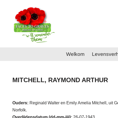
Ga
naar
de
inhoud
Welkom
Levensver
MITCHELL, RAYMOND ARTHUR
Ouders:
Reginald Walter en Emily Amelia Mitchell, uit G
Norfolk.
Overlijdensdatum (dd-mm-jjjj):
26-07-1943