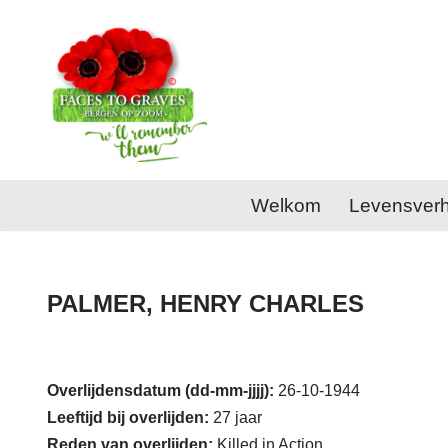
Ga
naar
de
inhoud
Welkom
Levensver
PALMER, HENRY CHARLES
Overlijdensdatum (dd-mm-jjjj):
26-10-1944
Leeftijd bij overlijden:
27 jaar
Reden van overlijden:
Killed in Action