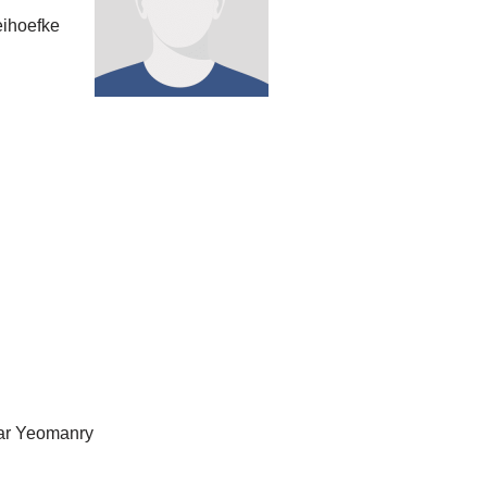
eihoefke
far Yeomanry