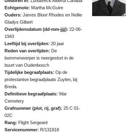
Geboren in:
Lundbreck Alberta Canada
Echtgenote:
Martha McGuire
Ouders:
James Bloor Rhodes en Nellie
Gladys Gilbert
Overlijdensdatum (dd-mm-jjjj):
22-06-
1943
Leeftijd bij overlijden:
20 jaar
Reden van overlijden:
De
bommenwerper is neergestort in de
buurt van Oudenbosch
Tijdelijke begraafplaats:
Op de
protestantse begraafplaats Zuylen, bij
Breda.
Definitieve begraafplaats:
War
Cemetery
Grafnummer (plot, rij, graf):
25 C 01-
02C
Rang:
Flight Sergeant
Servicenummer:
R/131818