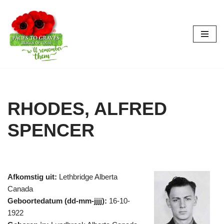
Ga
naar
de
inhoud
RHODES, ALFRED
SPENCER
Afkomstig uit:
Lethbridge Alberta
Canada
Geboortedatum (dd-mm-jjjj):
16-10-
1922