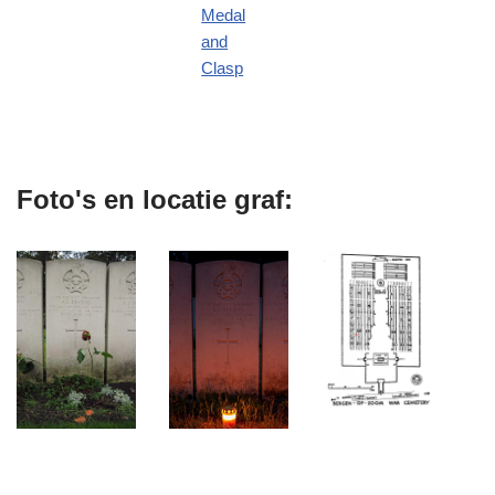
Medal
and
Clasp
Foto's en locatie graf: