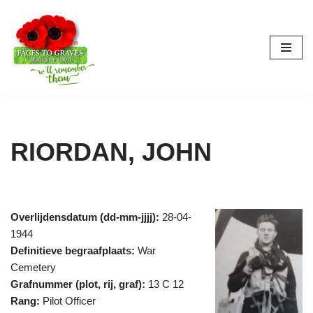
Ga
naar
de
inhoud
RIORDAN, JOHN
Overlijdensdatum (dd-mm-jjjj):
28-04-
1944
Definitieve begraafplaats:
War
Cemetery
Grafnummer (plot, rij, graf):
13 C 12
Rang:
Pilot Officer