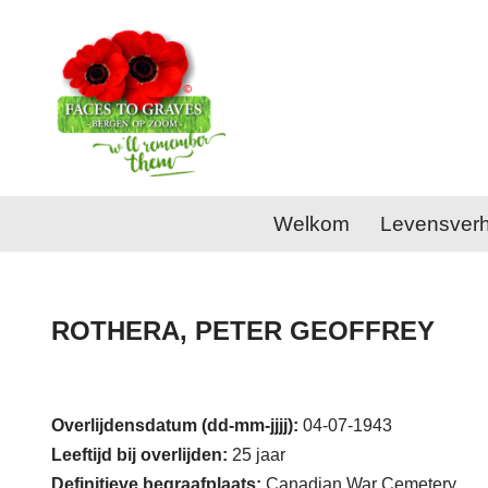
Ga
naar
de
inhoud
Welkom
Levensver
ROTHERA, PETER GEOFFREY
Overlijdensdatum (dd-mm-jjjj):
04-07-1943
Leeftijd bij overlijden:
25 jaar
Definitieve begraafplaats:
Canadian War Cemetery