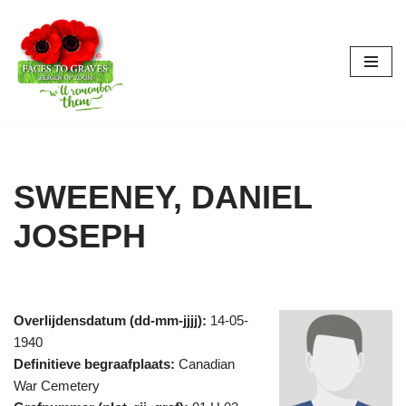
Ga
naar
de
inhoud
SWEENEY, DANIEL
JOSEPH
Overlijdensdatum (dd-mm-jjjj):
14-05-
1940
Definitieve begraafplaats:
Canadian
War Cemetery