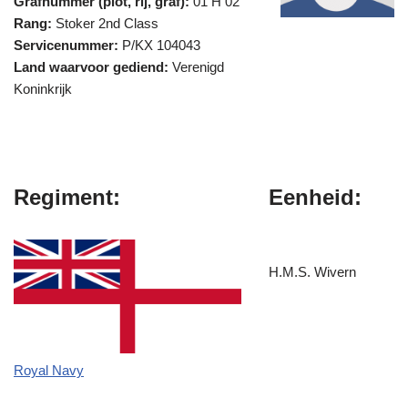
Grafnummer (plot, rij, graf):
01 H 02
Rang:
Stoker 2nd Class
Servicenummer:
P/KX 104043
Land waarvoor gediend:
Verenigd
Koninkrijk
Regiment:
Eenheid:
H.M.S. Wivern
Royal Navy