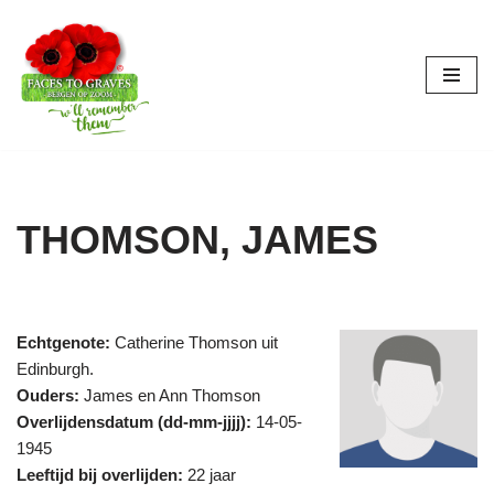
Ga
naar
de
inhoud
THOMSON, JAMES
Echtgenote:
Catherine Thomson uit
Edinburgh.
Ouders:
James en Ann Thomson
Overlijdensdatum (dd-mm-jjjj):
14-05-
1945
Leeftijd bij overlijden:
22 jaar