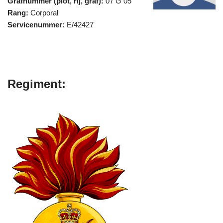
Grafnummer (plot, rij, graf):
07 G 05
Rang:
Corporal
Servicenummer:
E/42427
Regiment: