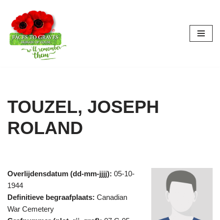
Ga
naar
de
inhoud
TOUZEL, JOSEPH
ROLAND
Overlijdensdatum (dd-mm-jjjj):
05-10-
1944
Definitieve begraafplaats:
Canadian
War Cemetery