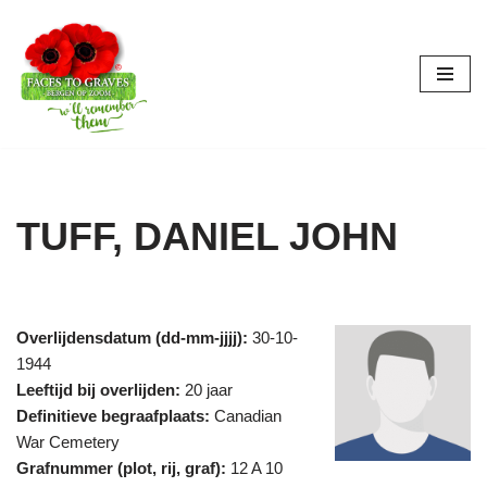
Ga
naar
de
inhoud
TUFF, DANIEL JOHN
Overlijdensdatum (dd-mm-jjjj):
30-10-
1944
Leeftijd bij overlijden:
20 jaar
Definitieve begraafplaats:
Canadian
War Cemetery
Grafnummer (plot, rij, graf):
12 A 10