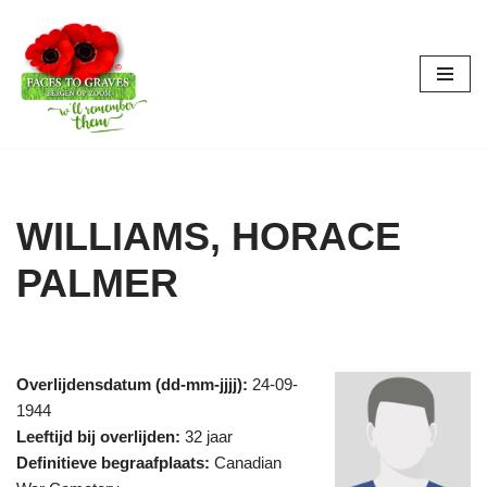
Ga
naar
de
inhoud
WILLIAMS, HORACE
PALMER
Overlijdensdatum (dd-mm-jjjj):
24-09-
1944
Leeftijd bij overlijden:
32 jaar
Definitieve begraafplaats:
Canadian