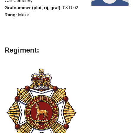
War Cemetery
Grafnummer (plot, rij, graf):
08 D 02
Rang:
Major
Regiment: